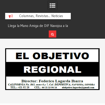
Columnas, Revistas... Noticias
la
¡En Etchojoa es Momento de Actuar por
“Compromiso Cumplid
la Salud de Nuestras Familias!… Desde:
de Huicochic”… Des
Redacción “El Objetivo Regional”.
Objetivo R
Skip
to
content