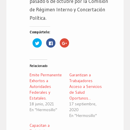
pasado 6 de octubre por la Comisión
de Régimen Interno y Concertación
Política.
Compártelo:
Haz
Haz
Haz
clic
clic
clic
para
para
para
compartir
compartir
compartir
en
en
en
Twitter
Facebook
Google+
(Se
(Se
(Se
Relacionado
abre
abre
abre
en
en
en
una
una
una
Emite Permanente
Garantizan a
ventana
ventana
ventana
nueva)
nueva)
nueva)
Exhortos a
Trabajadores
Autoridades
Acceso a Servicios
Federales y
de Salud
Estatales.
Oportunos...
18 junio, 2021
17 septiembre,
En "Hermosillo"
2020
En "Hermosillo"
Capacitan a