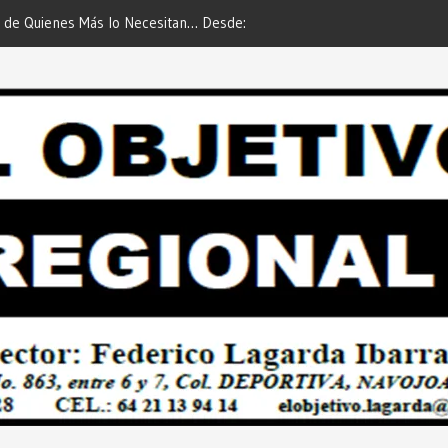
 de Quienes Más lo Necesitan… Desde:
Es María Rosario Esquer la
etivo Regional”.
AUTOMÓVIL DODGE ATTIT
PREDIAL 2026”… Desde: Red
Regional”.