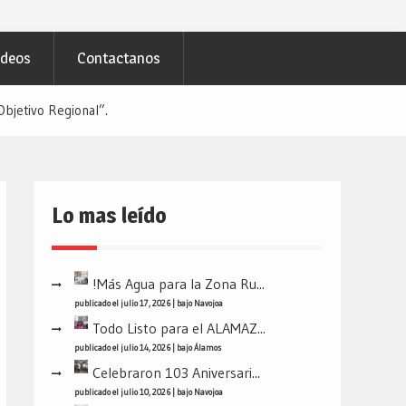
ideos
Contactanos
bjetivo Regional”.
Lo mas leído
!Más Agua para la Zona Ru...
publicado el julio 17, 2026
|
bajo
Navojoa
Todo Listo para el ALAMAZ...
publicado el julio 14, 2026
|
bajo
Álamos
Celebraron 103 Aniversari...
publicado el julio 10, 2026
|
bajo
Navojoa