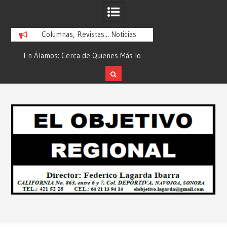
Columnas, Revistas... Noticias
En Álamos: Cerca de Quienes Más lo
Es María Rosario Es
ad
Necesitan… Desde: Redacción “El
Ganadora del A
Objetivo Regional”.
ATTITUDE de “GAN
Skip
2026”… Desde: Reda
to
Regio
content