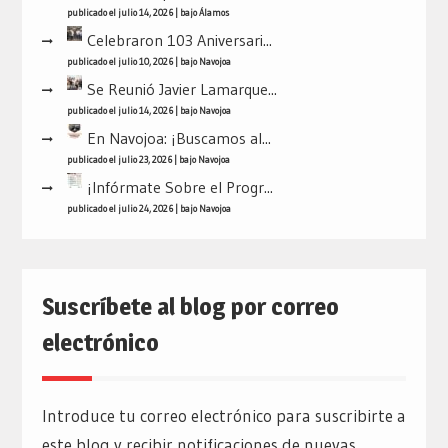
publicado el julio 14, 2026
|
bajo
Álamos
Celebraron 103 Aniversari...
publicado el julio 10, 2026
|
bajo
Navojoa
Se Reunió Javier Lamarque...
publicado el julio 14, 2026
|
bajo
Navojoa
En Navojoa: ¡Buscamos al...
publicado el julio 23, 2026
|
bajo
Navojoa
¡Infórmate Sobre el Progr...
publicado el julio 24, 2026
|
bajo
Navojoa
Suscríbete al blog por correo
electrónico
Introduce tu correo electrónico para suscribirte a
este blog y recibir notificaciones de nuevas