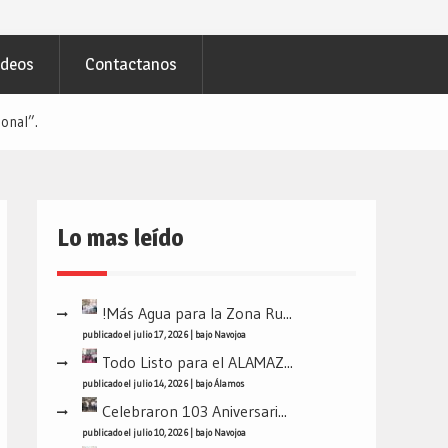
ideos
Contactanos
onal”.
Lo mas leído
!Más Agua para la Zona Ru...
publicado el julio 17, 2026
|
bajo
Navojoa
Todo Listo para el ALAMAZ...
publicado el julio 14, 2026
|
bajo
Álamos
Celebraron 103 Aniversari...
publicado el julio 10, 2026
|
bajo
Navojoa