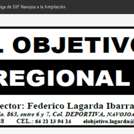
iga de DIF Navojoa a la Ampliación
¡En Etchojoa es Momento de
 Feria de Servicios… Desde: Redacción
Nuestras Familias!… Desde: 
onal”.
Regional”.