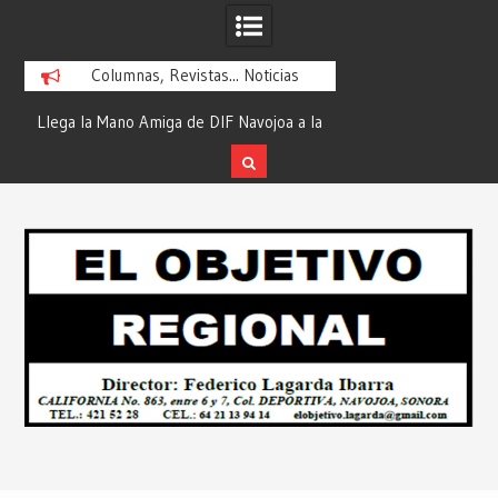
Columnas, Revistas... Noticias
ra
Llega la Mano Amiga de DIF Navojoa a la
¡En Etchojoa es Mom
y
Ampliación Beltrones con la Feria de
la Salud de Nuestra
Servicios… Desde: Redacción “El
Redacción “El Obj
Skip
l
Objetivo Regional”.
to
content