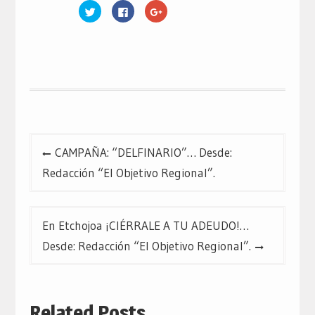
Haz
Haz
Haz
clic
clic
clic
para
para
para
compartir
compartir
compartir
en
en
en
Twitter
Facebook
Google+
(Se
(Se
(Se
abre
abre
abre
en
en
en
una
una
una
ventana
ventana
ventana
nueva)
nueva)
nueva)
Navegación
CAMPAÑA: “DELFINARIO”… Desde:
de
Redacción “El Objetivo Regional”.
entradas
En Etchojoa ¡CIÉRRALE A TU ADEUDO!…
Desde: Redacción “El Objetivo Regional”.
Related Posts