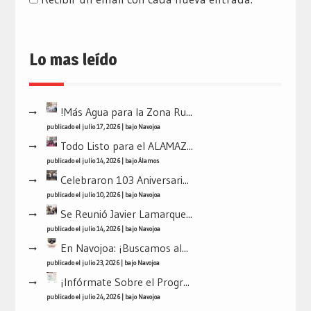
Lo mas leído
!Más Agua para la Zona Ru...
publicado el julio 17, 2026
|
bajo
Navojoa
Todo Listo para el ALAMAZ...
publicado el julio 14, 2026
|
bajo
Álamos
Celebraron 103 Aniversari...
publicado el julio 10, 2026
|
bajo
Navojoa
Se Reunió Javier Lamarque...
publicado el julio 14, 2026
|
bajo
Navojoa
En Navojoa: ¡Buscamos al...
publicado el julio 23, 2026
|
bajo
Navojoa
¡Infórmate Sobre el Progr...
publicado el julio 24, 2026
|
bajo
Navojoa