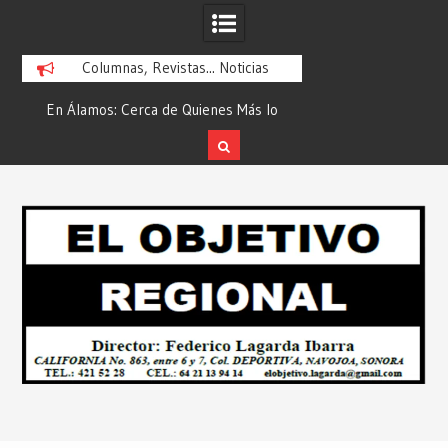
Columnas, Revistas... Noticias
En Álamos: Cerca de Quienes Más lo
Es María Rosario Es
ad
Necesitan… Desde: Redacción “El
Ganadora del A
Objetivo Regional”.
ATTITUDE de “GAN
Skip
2026”… Desde: Reda
to
Regio
content