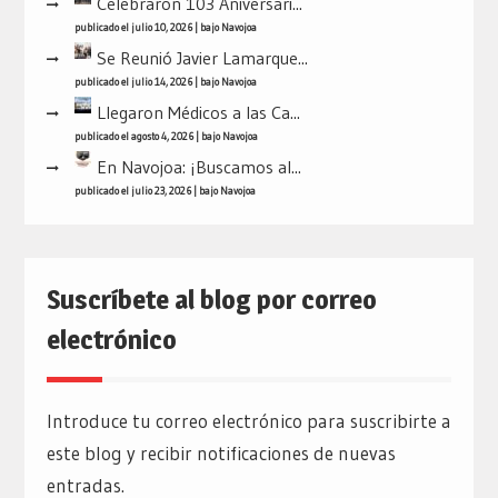
Celebraron 103 Aniversari...
publicado el julio 10, 2026
|
bajo
Navojoa
Se Reunió Javier Lamarque...
publicado el julio 14, 2026
|
bajo
Navojoa
Llegaron Médicos a las Ca...
publicado el agosto 4, 2026
|
bajo
Navojoa
En Navojoa: ¡Buscamos al...
publicado el julio 23, 2026
|
bajo
Navojoa
Suscríbete al blog por correo
electrónico
Introduce tu correo electrónico para suscribirte a
este blog y recibir notificaciones de nuevas
entradas.