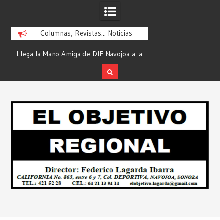
Columnas, Revistas... Noticias
DIF Navojoa a la
¡En Etchojoa es Momento de Actuar por
“Compr
on la Feria de
la Salud de Nuestras Familias!… Desde:
de Hu
edacción “El
Redacción “El Objetivo Regional”.
Skip
onal”.
to
content