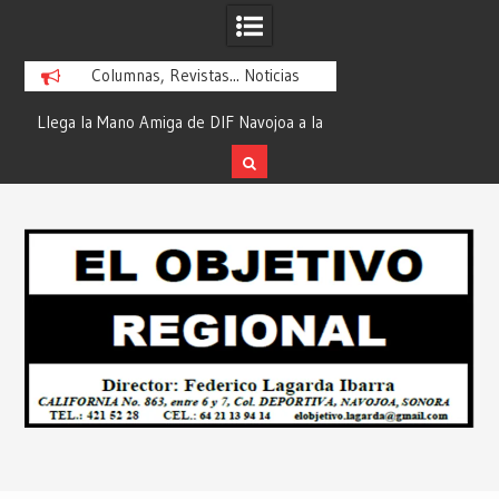
Columnas, Revistas... Noticias
ra
Llega la Mano Amiga de DIF Navojoa a la
¡En Etchojoa es Mom
y
Ampliación Beltrones con la Feria de
la Salud de Nuestra
Servicios… Desde: Redacción “El
Redacción “El Obj
Skip
l
Objetivo Regional”.
to
content