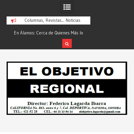
Columnas, Revistas... Noticias
En Álamos: Cerca de Quienes Más lo
Es María Rosario Es
ad
Necesitan… Desde: Redacción “El
Ganadora del A
Objetivo Regional”.
ATTITUDE de “GAN
Skip
2026”… Desde: Reda
to
Regio
content