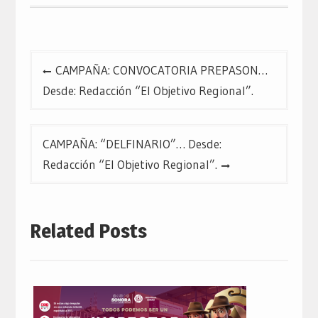
una
una
una
ventana
ventana
ventana
nueva)
nueva)
nueva)
Navegación
CAMPAÑA: CONVOCATORIA PREPASON…
de
Desde: Redacción “El Objetivo Regional”.
entradas
CAMPAÑA: “DELFINARIO”… Desde:
Redacción “El Objetivo Regional”.
Related Posts