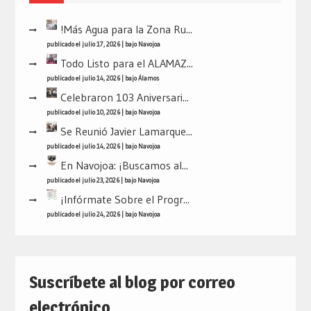
!Más Agua para la Zona Ru...
publicado el julio 17, 2026
|
bajo
Navojoa
Todo Listo para el ALAMAZ...
publicado el julio 14, 2026
|
bajo
Álamos
Celebraron 103 Aniversari...
publicado el julio 10, 2026
|
bajo
Navojoa
Se Reunió Javier Lamarque...
publicado el julio 14, 2026
|
bajo
Navojoa
En Navojoa: ¡Buscamos al...
publicado el julio 23, 2026
|
bajo
Navojoa
¡Infórmate Sobre el Progr...
publicado el julio 24, 2026
|
bajo
Navojoa
Suscríbete al blog por correo
electrónico