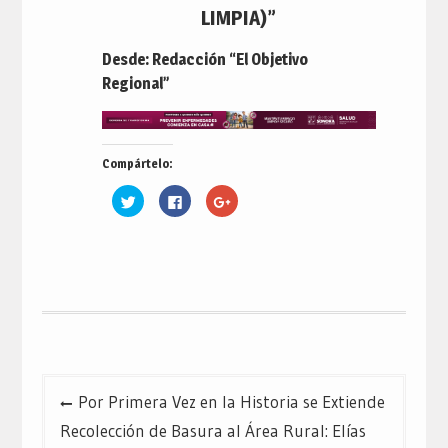
LIMPIA)”
Desde: Redacción “El Objetivo
Regional”
Compártelo:
Haz
Haz
Haz
clic
clic
clic
para
para
para
compartir
compartir
compartir
en
en
en
Twitter
Facebook
Google+
(Se
(Se
(Se
abre
abre
abre
en
en
en
una
una
una
ventana
ventana
ventana
nueva)
nueva)
nueva)
Navegación
Por Primera Vez en la Historia se Extiende
de
Recolección de Basura al Área Rural: Elías