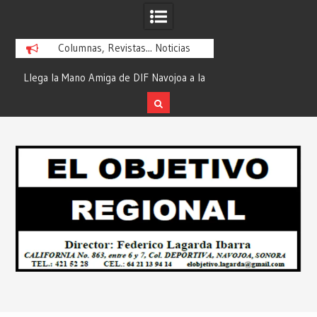
Columnas, Revistas... Noticias
ra
Llega la Mano Amiga de DIF Navojoa a la
¡En Etchojoa es Mom
y
Ampliación Beltrones con la Feria de
la Salud de Nuestra
Servicios… Desde: Redacción “El
Redacción “El Obj
Skip
l
Objetivo Regional”.
to
content