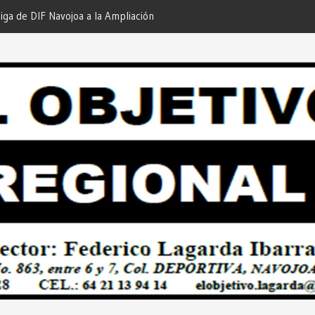
ón
¡En Etchojoa es Momento de Actuar por la Salud de
“
cción
Nuestras Familias!… Desde: Redacción “El Objetivo
D
Regional”.