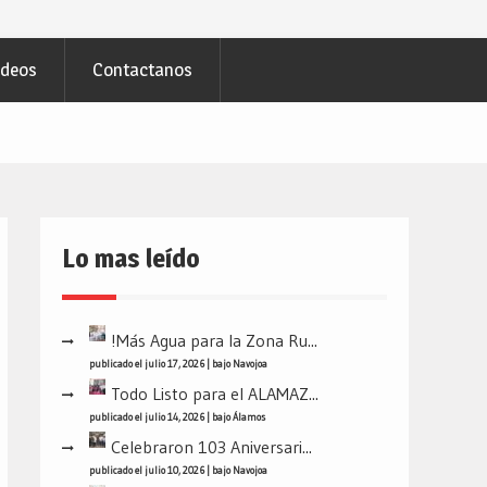
ideos
Contactanos
Lo mas leído
!Más Agua para la Zona Ru...
publicado el julio 17, 2026
|
bajo
Navojoa
Todo Listo para el ALAMAZ...
publicado el julio 14, 2026
|
bajo
Álamos
Celebraron 103 Aniversari...
publicado el julio 10, 2026
|
bajo
Navojoa