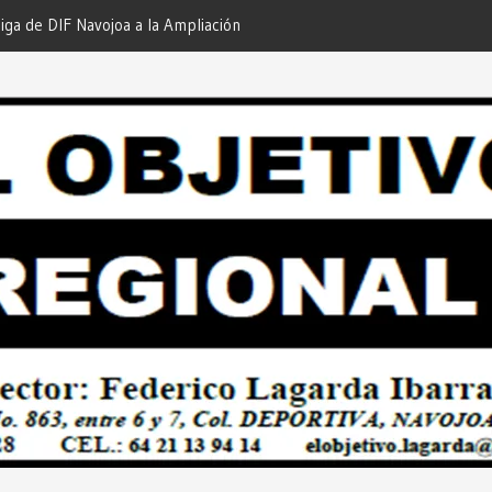
iga de DIF Navojoa a la Ampliación
¡En Etchojoa es Momento de
 Feria de Servicios… Desde: Redacción
Nuestras Familias!… Desde: 
onal”.
Regional”.