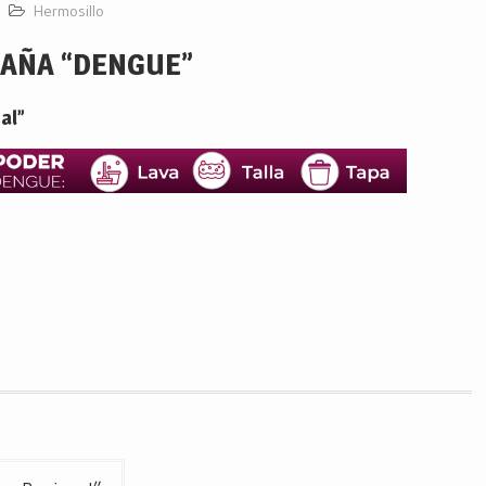
Hermosillo
AÑA “DENGUE”
al”