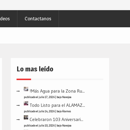
ideos
Contactanos
Lo mas leído
!Más Agua para la Zona Ru...
publicado el julio 17, 2026
|
bajo
Navojoa
Todo Listo para el ALAMAZ...
publicado el julio 14, 2026
|
bajo
Álamos
Celebraron 103 Aniversari...
publicado el julio 10, 2026
|
bajo
Navojoa