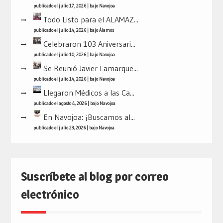
publicado el julio 17, 2026
|
bajo
Navojoa
Todo Listo para el ALAMAZ...
publicado el julio 14, 2026
|
bajo
Álamos
Celebraron 103 Aniversari...
publicado el julio 10, 2026
|
bajo
Navojoa
Se Reunió Javier Lamarque...
publicado el julio 14, 2026
|
bajo
Navojoa
Llegaron Médicos a las Ca...
publicado el agosto 4, 2026
|
bajo
Navojoa
En Navojoa: ¡Buscamos al...
publicado el julio 23, 2026
|
bajo
Navojoa
Suscríbete al blog por correo
electrónico