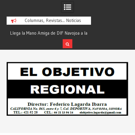
Columnas, Revistas... Noticias
ra
Llega la Mano Amiga de DIF Navojoa a la
¡En Etchojoa es Mom
y
Ampliación Beltrones con la Feria de
la Salud de Nuestra
Servicios… Desde: Redacción “El
Redacción “El Obj
Skip
l
Objetivo Regional”.
to
content