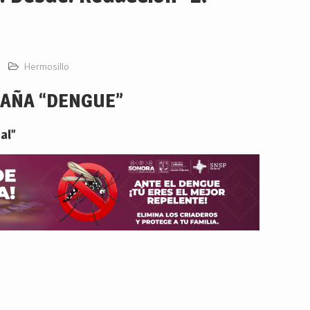
Hermosillo
AÑA “DENGUE”
al”