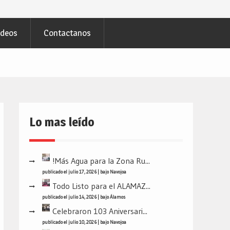
ideos
Contactanos
Lo mas leído
!Más Agua para la Zona Ru...
publicado el julio 17, 2026
|
bajo
Navojoa
Todo Listo para el ALAMAZ...
publicado el julio 14, 2026
|
bajo
Álamos
Celebraron 103 Aniversari...
publicado el julio 10, 2026
|
bajo
Navojoa