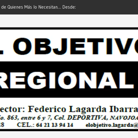
 de Quienes Más lo Necesitan… Desde:
Es María Rosario Esquer la
etivo Regional”.
AUTOMÓVIL DODGE ATTIT
PREDIAL 2026”… Desde: Red
Regional”.