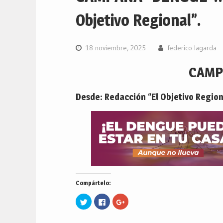
Objetivo Regional”.
18 noviembre, 2025
federico lagarda
CAMP
Desde: Redacción “El Objetivo Region
Compártelo:
Haz
Haz
Haz
clic
clic
clic
para
para
para
compartir
compartir
compartir