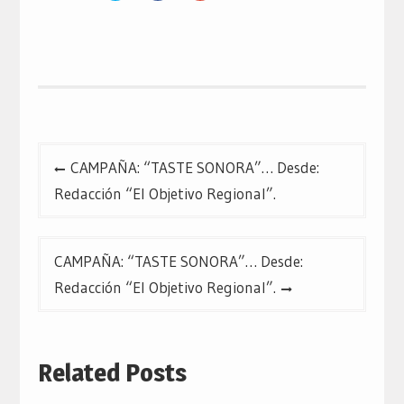
para
para
para
compartir
compartir
compartir
en
en
en
Twitter
Facebook
Google+
(Se
(Se
(Se
abre
abre
abre
en
en
en
una
una
una
ventana
ventana
ventana
nueva)
nueva)
nueva)
Navegación
CAMPAÑA: “TASTE SONORA”… Desde:
de
Redacción “El Objetivo Regional”.
entradas
CAMPAÑA: “TASTE SONORA”… Desde:
Redacción “El Objetivo Regional”.
Related Posts