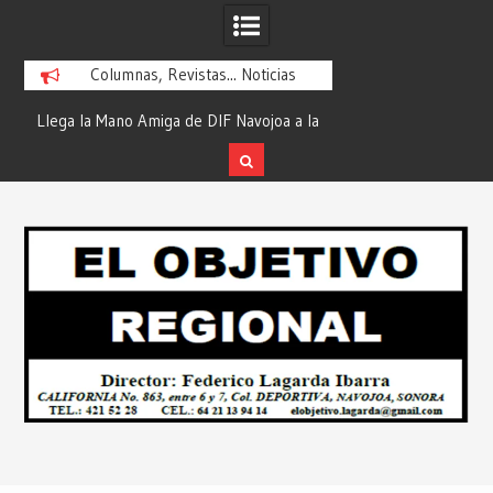
Columnas, Revistas... Noticias
ra
Llega la Mano Amiga de DIF Navojoa a la
¡En Etchojoa es Mom
y
Ampliación Beltrones con la Feria de
la Salud de Nuestra
Servicios… Desde: Redacción “El
Redacción “El Obj
Skip
l
Objetivo Regional”.
to
content