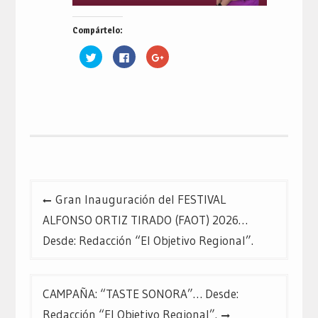
Compártelo:
Haz
Haz
Haz
clic
clic
clic
para
para
para
compartir
compartir
compartir
en
en
en
Twitter
Facebook
Google+
(Se
(Se
(Se
abre
abre
abre
en
en
en
una
una
una
ventana
ventana
ventana
nueva)
nueva)
nueva)
Navegación
Gran Inauguración del FESTIVAL
de
ALFONSO ORTIZ TIRADO (FAOT) 2026…
entradas
Desde: Redacción “El Objetivo Regional”.
CAMPAÑA: “TASTE SONORA”… Desde:
Redacción “El Objetivo Regional”.