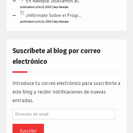
En Navojoa: ¡Buscamos al...
publicado el julio 23, 2026
|
bajo
Navojoa
¡Infórmate Sobre el Progr...
publicado el julio 24, 2026
|
bajo
Navojoa
Suscríbete al blog por correo
electrónico
Introduce tu correo electrónico para suscribirte a
este blog y recibir notificaciones de nuevas
entradas.
Dirección
de
email