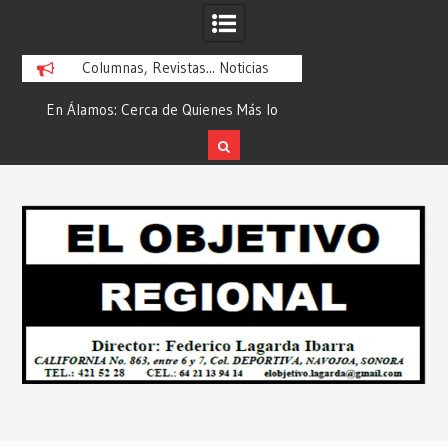
Columnas, Revistas... Noticias
En Álamos: Cerca de Quienes Más lo
Es María Rosario Es
ad
Necesitan… Desde: Redacción “El
Ganadora del A
Objetivo Regional”.
ATTITUDE de “GAN
Skip
2026”… Desde: Reda
to
Regio
content