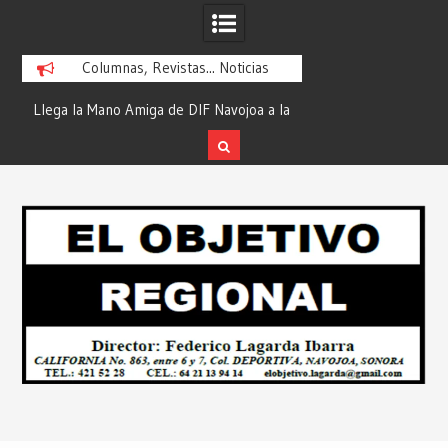
Columnas, Revistas... Noticias
ra
Llega la Mano Amiga de DIF Navojoa a la
¡En Etchojoa es Mom
y
Ampliación Beltrones con la Feria de
la Salud de Nuestra
Servicios… Desde: Redacción “El
Redacción “El Obj
Skip
l
Objetivo Regional”.
to
content