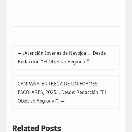
compartir
compartir
compartir
en
en
en
Twitter
Facebook
Google+
(Se
(Se
(Se
abre
abre
abre
en
en
en
una
una
una
ventana
ventana
ventana
nueva)
nueva)
nueva)
Navegación
¡Atención Jóvenes de Navojoa!… Desde:
de
Redacción “El Objetivo Regional”.
entradas
CAMPAÑA: ENTREGA DE UNIFORMES
ESCOLARES, 2025… Desde: Redacción “El
Objetivo Regional”.
Related Posts