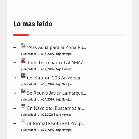
Lo mas leído
!Más Agua para la Zona Ru...
publicado el julio 17, 2026
|
bajo
Navojoa
Todo Listo para el ALAMAZ...
publicado el julio 14, 2026
|
bajo
Álamos
Celebraron 103 Aniversari...
publicado el julio 10, 2026
|
bajo
Navojoa
Se Reunió Javier Lamarque...
publicado el julio 14, 2026
|
bajo
Navojoa
En Navojoa: ¡Buscamos al...
publicado el julio 23, 2026
|
bajo
Navojoa
¡Infórmate Sobre el Progr...
publicado el julio 24, 2026
|
bajo
Navojoa