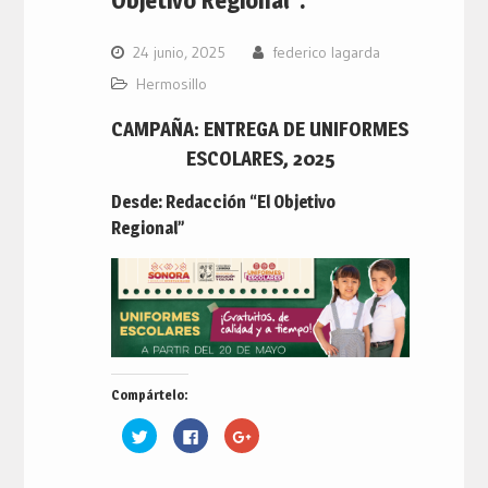
24 junio, 2025
federico lagarda
Hermosillo
CAMPAÑA: ENTREGA DE UNIFORMES
ESCOLARES, 2025
Desde: Redacción “El Objetivo
Regional”
Compártelo:
Haz
Haz
Haz
clic
clic
clic
para
para
para
compartir
compartir
compartir
en
en
en