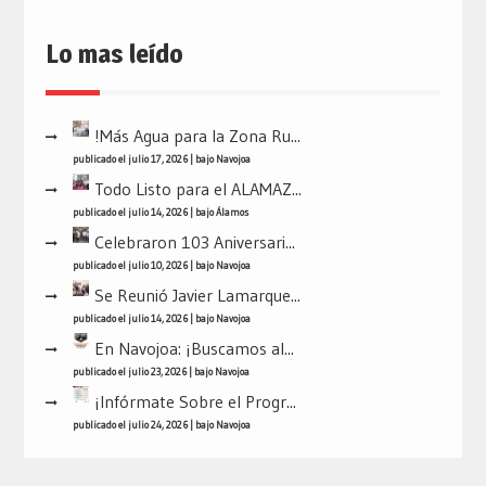
Lo mas leído
!Más Agua para la Zona Ru...
publicado el julio 17, 2026
|
bajo
Navojoa
Todo Listo para el ALAMAZ...
publicado el julio 14, 2026
|
bajo
Álamos
Celebraron 103 Aniversari...
publicado el julio 10, 2026
|
bajo
Navojoa
Se Reunió Javier Lamarque...
publicado el julio 14, 2026
|
bajo
Navojoa
En Navojoa: ¡Buscamos al...
publicado el julio 23, 2026
|
bajo
Navojoa
¡Infórmate Sobre el Progr...
publicado el julio 24, 2026
|
bajo
Navojoa