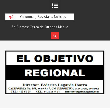
Columnas, Revistas... Noticias
En Álamos: Cerca de Quienes Más lo
Es María Rosario Es
ad
Necesitan… Desde: Redacción “El
Ganadora del A
Objetivo Regional”.
ATTITUDE de “GAN
Skip
2026”… Desde: Reda
to
Regio
content