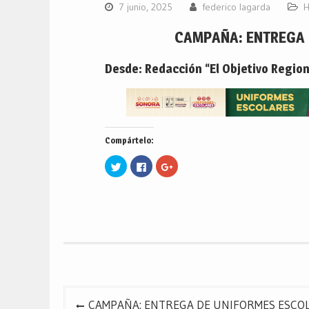
7 junio, 2025
federico lagarda
H
CAMPAÑA: ENTREGA 
Desde: Redacción “El Objetivo Region
Compártelo:
Haz
Haz
Haz
clic
clic
clic
para
para
para
compartir
compartir
compartir
en
en
en
Twitter
Facebook
Google+
(Se
(Se
(Se
abre
abre
abre
en
en
en
una
una
una
ventana
ventana
ventana
nueva)
nueva)
nueva)
Navegación
CAMPAÑA: ENTREGA DE UNIFORMES ESCOLARE