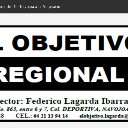
a de DIF Navojoa a la Ampliación
¡En Etchojoa es Momento de A
eria de Servicios… Desde: Redacción
Nuestras Familias!… Desde: R
al”.
Regional”.