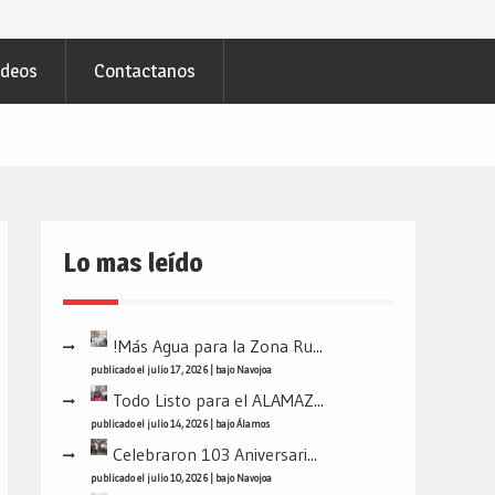
ideos
Contactanos
Lo mas leído
!Más Agua para la Zona Ru...
publicado el julio 17, 2026
|
bajo
Navojoa
Todo Listo para el ALAMAZ...
publicado el julio 14, 2026
|
bajo
Álamos
Celebraron 103 Aniversari...
publicado el julio 10, 2026
|
bajo
Navojoa