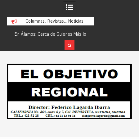
Columnas, Revistas... Noticias
En Álamos: Cerca de Quienes Más lo
Es María Rosario Es
ad
Necesitan… Desde: Redacción “El
Ganadora del A
Objetivo Regional”.
ATTITUDE de “GAN
Skip
2026”… Desde: Reda
to
Regio
content