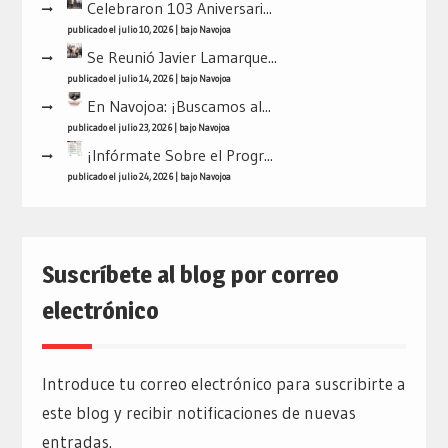
Celebraron 103 Aniversari...
publicado el julio 10, 2026
|
bajo
Navojoa
Se Reunió Javier Lamarque...
publicado el julio 14, 2026
|
bajo
Navojoa
En Navojoa: ¡Buscamos al...
publicado el julio 23, 2026
|
bajo
Navojoa
¡Infórmate Sobre el Progr...
publicado el julio 24, 2026
|
bajo
Navojoa
Suscríbete al blog por correo
electrónico
Introduce tu correo electrónico para suscribirte a
este blog y recibir notificaciones de nuevas
entradas.