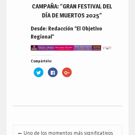
CAMPAÑA: “GRAN FESTIVAL DEL
DÍA DE MUERTOS 2025”
Desde: Redacción “El Objetivo
Regional”
Compártelo:
Haz
Haz
Haz
clic
clic
clic
para
para
para
compartir
compartir
compartir
en
en
en
Twitter
Facebook
Google+
(Se
(Se
(Se
abre
abre
abre
en
en
en
una
una
una
ventana
ventana
ventana
nueva)
nueva)
nueva)
Navegación
Uno de los momentos más significativos