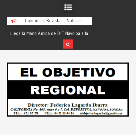
Columnas, Revistas... Noticias
ra
Llega la Mano Amiga de DIF Navojoa a la
¡En Etchojoa es Mom
y
Ampliación Beltrones con la Feria de
la Salud de Nuestra
Servicios… Desde: Redacción “El
Redacción “El Obj
Skip
l
Objetivo Regional”.
to
content