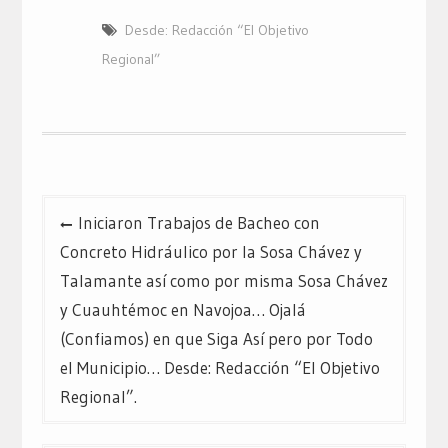
en
en
en
Twitter
Facebook
Google+
Desde: Redacción “El Objetivo
(Se
(Se
(Se
abre
abre
abre
en
en
en
Regional”
una
una
una
ventana
ventana
ventana
nueva)
nueva)
nueva)
Navegación
Iniciaron Trabajos de Bacheo con
de
Concreto Hidráulico por la Sosa Chávez y
entradas
Talamante así como por misma Sosa Chávez
y Cuauhtémoc en Navojoa… Ojalá
(Confiamos) en que Siga Así pero por Todo
el Municipio… Desde: Redacción “El Objetivo
Regional”.