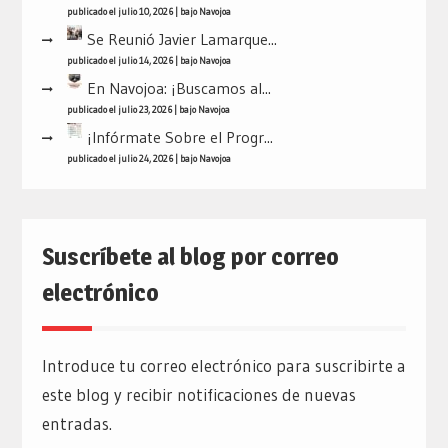
publicado el julio 10, 2026
|
bajo
Navojoa
Se Reunió Javier Lamarque...
publicado el julio 14, 2026
|
bajo
Navojoa
En Navojoa: ¡Buscamos al...
publicado el julio 23, 2026
|
bajo
Navojoa
¡Infórmate Sobre el Progr...
publicado el julio 24, 2026
|
bajo
Navojoa
Suscríbete al blog por correo
electrónico
Introduce tu correo electrónico para suscribirte a
este blog y recibir notificaciones de nuevas
entradas.