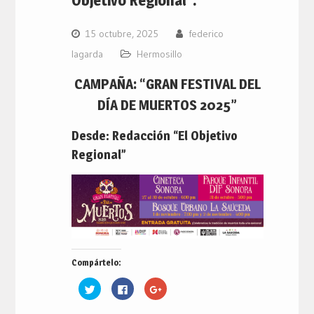
15 octubre, 2025
federico
lagarda
Hermosillo
CAMPAÑA: “GRAN FESTIVAL DEL
DÍA DE MUERTOS 2025”
Desde: Redacción “El Objetivo
Regional”
Compártelo:
Haz
Haz
Haz
clic
clic
clic
para
para
para
compartir
compartir
compartir