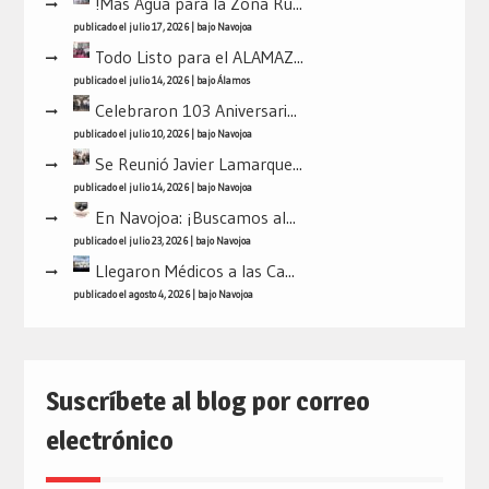
!Más Agua para la Zona Ru...
publicado el julio 17, 2026
|
bajo
Navojoa
Todo Listo para el ALAMAZ...
publicado el julio 14, 2026
|
bajo
Álamos
Celebraron 103 Aniversari...
publicado el julio 10, 2026
|
bajo
Navojoa
Se Reunió Javier Lamarque...
publicado el julio 14, 2026
|
bajo
Navojoa
En Navojoa: ¡Buscamos al...
publicado el julio 23, 2026
|
bajo
Navojoa
Llegaron Médicos a las Ca...
publicado el agosto 4, 2026
|
bajo
Navojoa
Suscríbete al blog por correo
electrónico