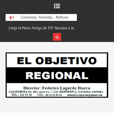
Columnas, Revistas... Noticias
ra
Llega la Mano Amiga de DIF Navojoa a la
¡En Etchojoa es Mom
y
Ampliación Beltrones con la Feria de
la Salud de Nuestra
Servicios… Desde: Redacción “El
Redacción “El Obj
Skip
l
Objetivo Regional”.
to
content