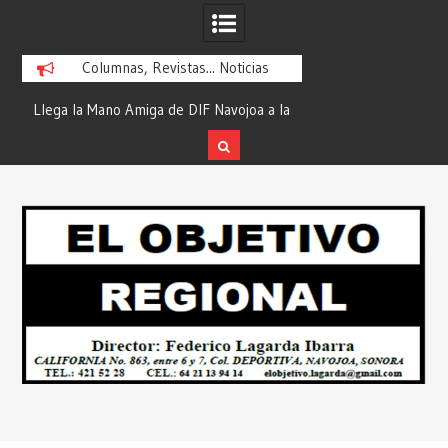
Columnas, Revistas... Noticias
ra
Llega la Mano Amiga de DIF Navojoa a la
¡En Etchojoa es Mom
y
Ampliación Beltrones con la Feria de
la Salud de Nuestra
Servicios… Desde: Redacción “El
Redacción “El Obj
Skip
l
Objetivo Regional”.
to
content