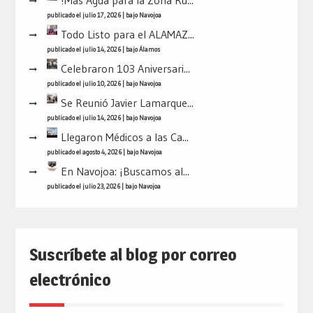
!Más Agua para la Zona Ru...
publicado el julio 17, 2026
|
bajo
Navojoa
Todo Listo para el ALAMAZ...
publicado el julio 14, 2026
|
bajo
Álamos
Celebraron 103 Aniversari...
publicado el julio 10, 2026
|
bajo
Navojoa
Se Reunió Javier Lamarque...
publicado el julio 14, 2026
|
bajo
Navojoa
Llegaron Médicos a las Ca...
publicado el agosto 4, 2026
|
bajo
Navojoa
En Navojoa: ¡Buscamos al...
publicado el julio 23, 2026
|
bajo
Navojoa
Suscríbete al blog por correo
electrónico