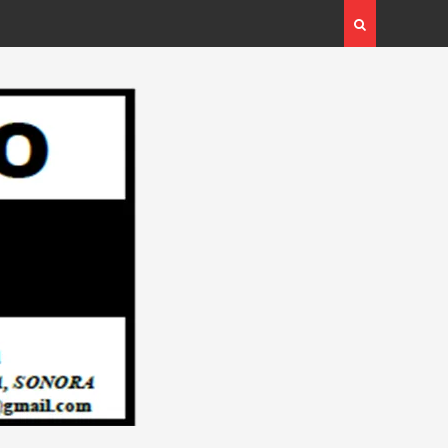
l Plan Integral para
Campaña: “INSPECTOR CIUDADANO”…
 Redacción “El Objetivo
Redacción “El Objetivo Regional”.