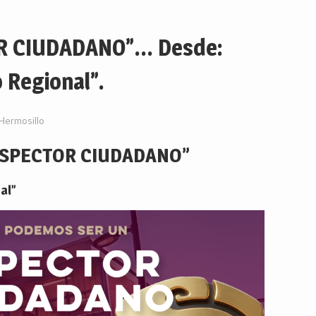
R CIUDADANO”… Desde:
 Regional”.
Hermosillo
NSPECTOR CIUDADANO”
al”