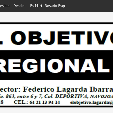
 Esquer la Afortunada Ganadora del
Respalda Sector Empresaria
GE ATTITUDE de “GANA CON TU
Pavimentar Navojoa… Desde:
Desde: Redacción “El Objetivo
Regional”.