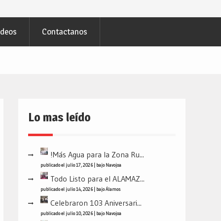
ideos
Contactanos
Lo mas leído
!Más Agua para la Zona Ru...
publicado el julio 17, 2026
|
bajo
Navojoa
Todo Listo para el ALAMAZ...
publicado el julio 14, 2026
|
bajo
Álamos
Celebraron 103 Aniversari...
publicado el julio 10, 2026
|
bajo
Navojoa