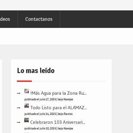
ideos
Contactanos
Lo mas leído
!Más Agua para la Zona Ru...
publicado el julio 17, 2026
|
bajo
Navojoa
Todo Listo para el ALAMAZ...
publicado el julio 14, 2026
|
bajo
Álamos
Celebraron 103 Aniversari...
publicado el julio 10, 2026
|
bajo
Navojoa