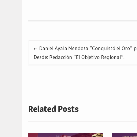
en
en
en
Twitter
Facebook
Google+
(Se
(Se
(Se
abre
abre
abre
en
en
en
una
una
una
ventana
ventana
ventana
nueva)
nueva)
nueva)
Navegación
Daniel Ayala Mendoza “Conquistó el Oro” 
de
Desde: Redacción “El Objetivo Regional”.
entradas
Related Posts