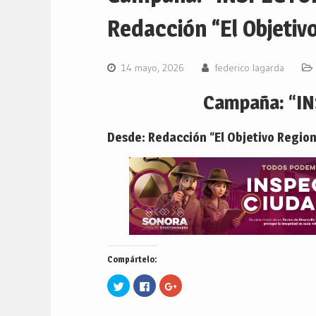
Redacción “El Objetivo
14 mayo, 2026
federico lagarda
Campaña: “I
Desde: Redacción “El Objetivo Region
Compártelo:
Haz
Haz
Haz
clic
clic
clic
para
para
para
compartir
compartir
compartir