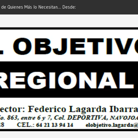
 de Quienes Más lo Necesitan… Desde:
Es María Rosario Esquer la
etivo Regional”.
AUTOMÓVIL DODGE ATTIT
PREDIAL 2026”… Desde: Red
Regional”.