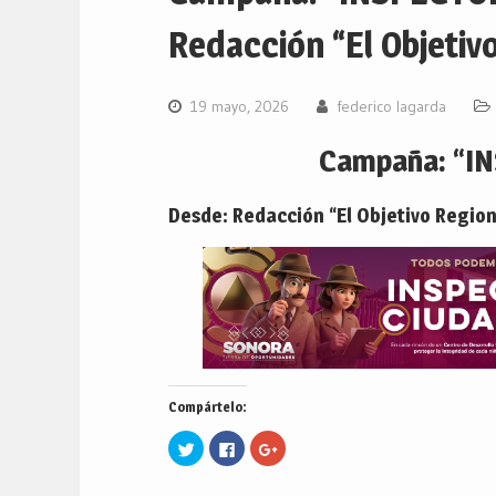
Redacción “El Objetivo
19 mayo, 2026
federico lagarda
Campaña: “I
Desde: Redacción “El Objetivo Region
Compártelo:
Haz
Haz
Haz
clic
clic
clic
para
para
para
compartir
compartir
compartir