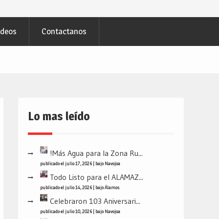
ideos
Contactanos
Lo mas leído
!Más Agua para la Zona Ru...
publicado el julio 17, 2026
|
bajo
Navojoa
Todo Listo para el ALAMAZ...
publicado el julio 14, 2026
|
bajo
Álamos
Celebraron 103 Aniversari...
publicado el julio 10, 2026
|
bajo
Navojoa