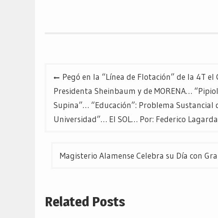
en
en
en
Twitter
Facebook
Google+
(Se
(Se
(Se
abre
abre
abre
en
en
en
una
una
una
ventana
ventana
ventana
nueva)
nueva)
nueva)
Navegación
Pegó en la “Línea de Flotación” de la 4T e
de
Presidenta Sheinbaum y de MORENA… “Pipiolo”
Supina”… “Educación”: Problema Sustancial de
entradas
Universidad”… El SOL… Por: Federico Lagarda
Magisterio Alamense Celebra su Día con Gra
Related Posts