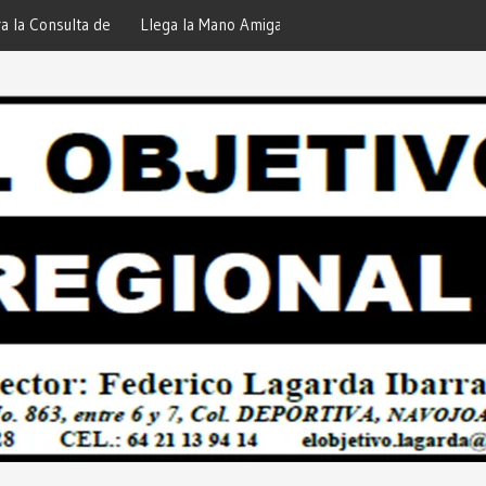
iga de DIF Navojoa a la Ampliación
¡En Etchojoa es Momento de
 Feria de Servicios… Desde: Redacción
Nuestras Familias!… Desde: 
onal”.
Regional”.