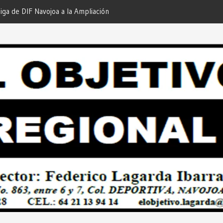
iga de DIF Navojoa a la Ampliación
¡En Etchojoa es Momento de
 Feria de Servicios… Desde: Redacción
Nuestras Familias!… Desde: 
onal”.
Regional”.