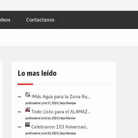
ideos
Contactanos
Lo mas leído
!Más Agua para la Zona Ru...
publicado el julio 17, 2026
|
bajo
Navojoa
Todo Listo para el ALAMAZ...
publicado el julio 14, 2026
|
bajo
Álamos
Celebraron 103 Aniversari...
publicado el julio 10, 2026
|
bajo
Navojoa