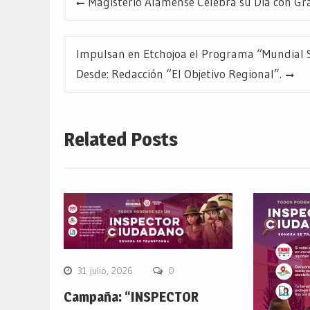
Magisterio Alamense Celebra su Día con Gr
de
entradas
Impulsan en Etchojoa el Programa “Mundial S
Desde: Redacción “El Objetivo Regional”.
Related Posts
31 julio, 2026
0
Campaña: “INSPECTOR