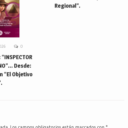
Regional”.
2026
0
 “INSPECTOR
NO”… Desde:
 “El Objetivo
.
cada.
Los campos obligatorios están marcados con
*