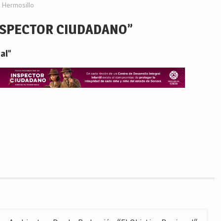
Hermosillo
NSPECTOR CIUDADANO”
al”