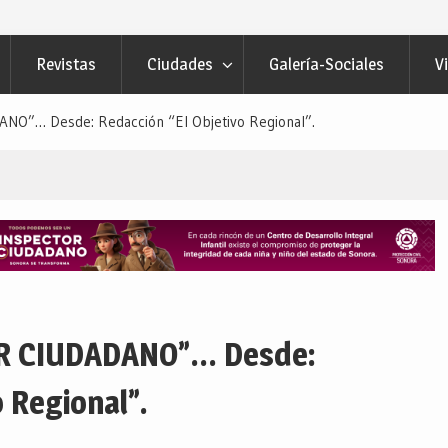
Revistas
Ciudades
Galería-Sociales
V
O”… Desde: Redacción “El Objetivo Regional”.
R CIUDADANO”… Desde:
 Regional”.