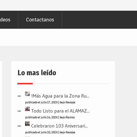
ideos
Contactanos
Lo mas leído
!Más Agua para la Zona Ru...
publicado el julio 17, 2026
|
bajo
Navojoa
Todo Listo para el ALAMAZ...
publicado el julio 14, 2026
|
bajo
Álamos
Celebraron 103 Aniversari...
publicado el julio 10, 2026
|
bajo
Navojoa