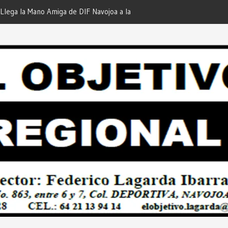
iga de DIF Navojoa a la Ampliación
¡En Etchojoa es Momento de
 Feria de Servicios… Desde: Redacción
Nuestras Familias!… Desde: 
onal”.
Regional”.