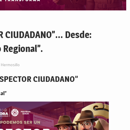
R CIUDADANO”… Desde:
 Regional”.
Hermosillo
NSPECTOR CIUDADANO”
al”