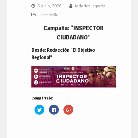
6 junio, 2026
federico lagarda
Hermosillo
Campaña: “INSPECTOR
CIUDADANO”
Desde: Redacción “El Objetivo
Regional”
Compártelo:
Haz
Haz
Haz
clic
clic
clic
para
para
para
compartir
compartir
compartir
en
en
en
Twitter
Facebook
Google+
(Se
(Se
(Se
abre
abre
abre