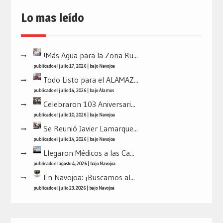
Lo mas leído
!Más Agua para la Zona Ru...
publicado el julio 17, 2026
|
bajo
Navojoa
Todo Listo para el ALAMAZ...
publicado el julio 14, 2026
|
bajo
Álamos
Celebraron 103 Aniversari...
publicado el julio 10, 2026
|
bajo
Navojoa
Se Reunió Javier Lamarque...
publicado el julio 14, 2026
|
bajo
Navojoa
Llegaron Médicos a las Ca...
publicado el agosto 4, 2026
|
bajo
Navojoa
En Navojoa: ¡Buscamos al...
publicado el julio 23, 2026
|
bajo
Navojoa