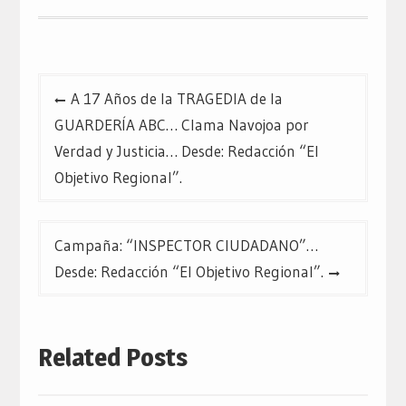
en
en
en
una
una
una
ventana
ventana
ventana
nueva)
nueva)
nueva)
Navegación
A 17 Años de la TRAGEDIA de la
de
GUARDERÍA ABC… Clama Navojoa por
entradas
Verdad y Justicia… Desde: Redacción “El
Objetivo Regional”.
Campaña: “INSPECTOR CIUDADANO”…
Desde: Redacción “El Objetivo Regional”.
Related Posts