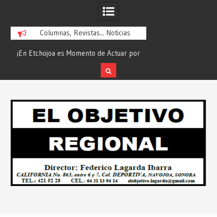
Columnas, Revistas... Noticias
la
¡En Etchojoa es Momento de Actuar por
“Compromiso Cumplid
la Salud de Nuestras Familias!… Desde:
de Huicochic”… Des
Redacción “El Objetivo Regional”.
Objetivo R
Skip
to
content