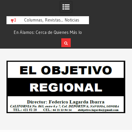
Columnas, Revistas... Noticias
En Álamos: Cerca de Quienes Más lo
Es María Rosario Es
ad
Necesitan… Desde: Redacción “El
Ganadora del A
Objetivo Regional”.
ATTITUDE de “GAN
Skip
2026”… Desde: Reda
to
Regio
content