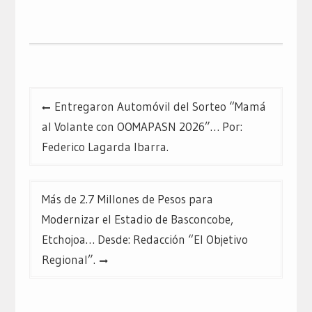
Twitter
Facebook
Google+
(Se
(Se
(Se
abre
abre
abre
en
en
en
una
una
una
ventana
ventana
ventana
nueva)
nueva)
nueva)
Navegación
Entregaron Automóvil del Sorteo “Mamá
de
al Volante con OOMAPASN 2026”… Por:
entradas
Federico Lagarda Ibarra.
Más de 2.7 Millones de Pesos para
Modernizar el Estadio de Basconcobe,
Etchojoa… Desde: Redacción “El Objetivo
Regional”.