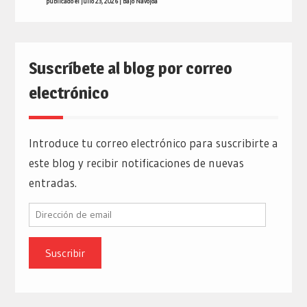
publicado el julio 23, 2026
|
bajo
Navojoa
Suscríbete al blog por correo
electrónico
Introduce tu correo electrónico para suscribirte a
este blog y recibir notificaciones de nuevas
entradas.
Dirección
de
email