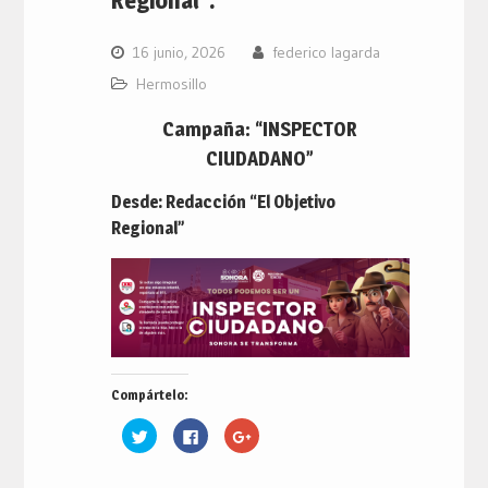
16 junio, 2026
federico lagarda
Hermosillo
Campaña: “INSPECTOR
CIUDADANO”
Desde: Redacción “El Objetivo
Regional”
Compártelo:
Haz
Haz
Haz
clic
clic
clic
para
para
para
compartir
compartir
compartir
en
en
en