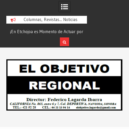
Columnas, Revistas... Noticias
la
¡En Etchojoa es Momento de Actuar por
“Compromiso Cumplid
la Salud de Nuestras Familias!… Desde:
de Huicochic”… Des
Redacción “El Objetivo Regional”.
Objetivo R
Skip
to
content