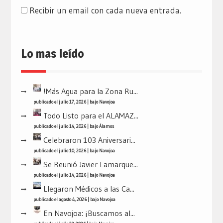
Recibir un email con cada nueva entrada.
Lo mas leído
!Más Agua para la Zona Ru...
publicado el julio 17, 2026
|
bajo
Navojoa
Todo Listo para el ALAMAZ...
publicado el julio 14, 2026
|
bajo
Álamos
Celebraron 103 Aniversari...
publicado el julio 10, 2026
|
bajo
Navojoa
Se Reunió Javier Lamarque...
publicado el julio 14, 2026
|
bajo
Navojoa
Llegaron Médicos a las Ca...
publicado el agosto 4, 2026
|
bajo
Navojoa
En Navojoa: ¡Buscamos al...