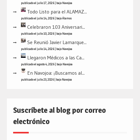
publicado el julio 17, 2026
|
bajo
Navojoa
Todo Listo para el ALAMAZ...
publicado el julio 14, 2026
|
bajo
Álamos
Celebraron 103 Aniversari...
publicado el julio 10, 2026
|
bajo
Navojoa
Se Reunió Javier Lamarque...
publicado el julio 14, 2026
|
bajo
Navojoa
Llegaron Médicos a las Ca...
publicado el agosto 4, 2026
|
bajo
Navojoa
En Navojoa: ¡Buscamos al...
publicado el julio 23, 2026
|
bajo
Navojoa
Suscríbete al blog por correo
electrónico