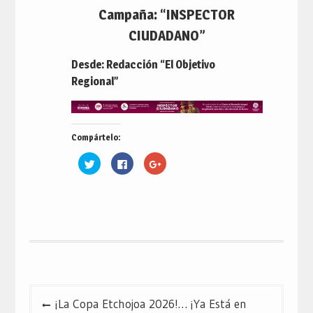
Campaña: “INSPECTOR
CIUDADANO”
Desde: Redacción “El Objetivo
Regional”
Compártelo:
Haz
Haz
Haz
clic
clic
clic
para
para
para
compartir
compartir
compartir
en
en
en
Twitter
Facebook
Google+
(Se
(Se
(Se
abre
abre
abre
en
en
en
una
una
una
ventana
ventana
ventana
nueva)
nueva)
nueva)
Navegación
¡La Copa Etchojoa 2026!… ¡Ya Está en