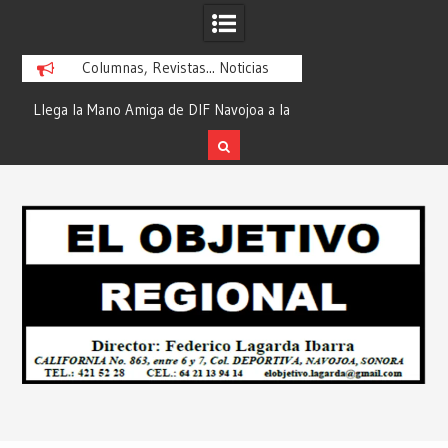
Columnas, Revistas... Noticias
ra
Llega la Mano Amiga de DIF Navojoa a la
¡En Etchojoa es Mom
y
Ampliación Beltrones con la Feria de
la Salud de Nuestra
Servicios… Desde: Redacción “El
Redacción “El Obj
Skip
l
Objetivo Regional”.
to
content