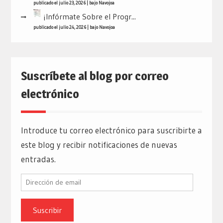
publicado el julio 23, 2026
|
bajo
Navojoa
¡Infórmate Sobre el Progr...
publicado el julio 24, 2026
|
bajo
Navojoa
Suscríbete al blog por correo
electrónico
Introduce tu correo electrónico para suscribirte a
este blog y recibir notificaciones de nuevas
entradas.
Dirección
de
email