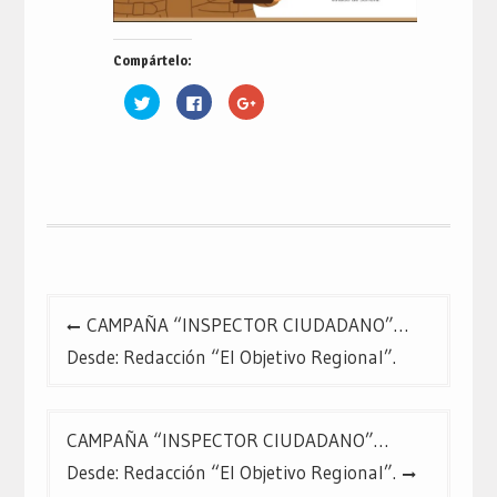
Compártelo:
Haz
Haz
Haz
clic
clic
clic
para
para
para
compartir
compartir
compartir
en
en
en
Twitter
Facebook
Google+
(Se
(Se
(Se
abre
abre
abre
en
en
en
una
una
una
ventana
ventana
ventana
nueva)
nueva)
nueva)
Navegación
CAMPAÑA “INSPECTOR CIUDADANO”…
de
Desde: Redacción “El Objetivo Regional”.
entradas
CAMPAÑA “INSPECTOR CIUDADANO”…
Desde: Redacción “El Objetivo Regional”.