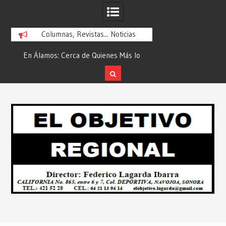
Columnas, Revistas... Noticias
En Álamos: Cerca de Quienes Más lo
Es María Rosario Es
ad
Necesitan… Desde: Redacción “El
Ganadora del A
Objetivo Regional”.
ATTITUDE de “GAN
Skip
2026”… Desde: Reda
to
Regio
content