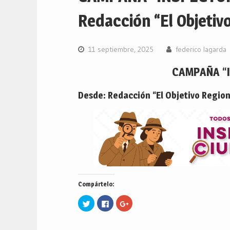
Redacción “El Objetivo
11 septiembre, 2025
federico lagarda
CAMPAÑA “
Desde: Redacción “El Objetivo Region
Compártelo:
Haz
Haz
Haz
clic
clic
clic
para
para
para
compartir
compartir
compartir
en
en
en