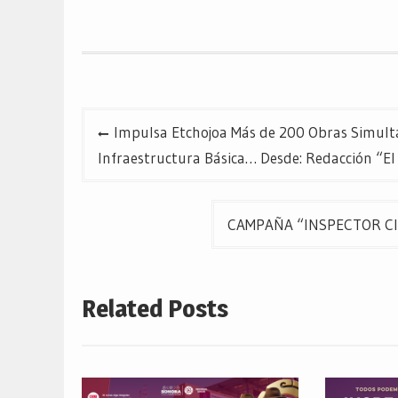
Twitter
Facebook
Google+
(Se
(Se
(Se
abre
abre
abre
en
en
en
una
una
una
ventana
ventana
ventana
nueva)
nueva)
nueva)
Navegación
Impulsa Etchojoa Más de 200 Obras Simult
de
Infraestructura Básica… Desde: Redacción “El 
entradas
CAMPAÑA “INSPECTOR CIUD
Related Posts