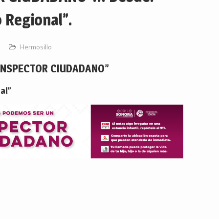
 Regional”.
Hermosillo
INSPECTOR CIUDADANO”
al”