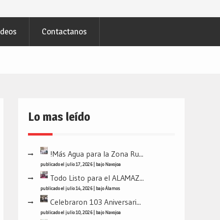
ideos
Contactanos
Lo mas leído
!Más Agua para la Zona Ru...
publicado el julio 17, 2026
|
bajo
Navojoa
Todo Listo para el ALAMAZ...
publicado el julio 14, 2026
|
bajo
Álamos
Celebraron 103 Aniversari...
publicado el julio 10, 2026
|
bajo
Navojoa