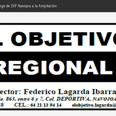
iga de DIF Navojoa a la Ampliación
¡En Etchojoa es Momento de
 Feria de Servicios… Desde: Redacción
Nuestras Familias!… Desde: 
onal”.
Regional”.