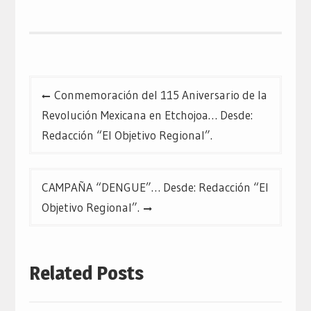
(Se
(Se
(Se
abre
abre
abre
en
en
en
una
una
una
ventana
ventana
ventana
nueva)
nueva)
nueva)
Navegación
Conmemoración del 115 Aniversario de la
de
Revolución Mexicana en Etchojoa… Desde:
entradas
Redacción “El Objetivo Regional”.
CAMPAÑA “DENGUE”… Desde: Redacción “El
Objetivo Regional”.
Related Posts