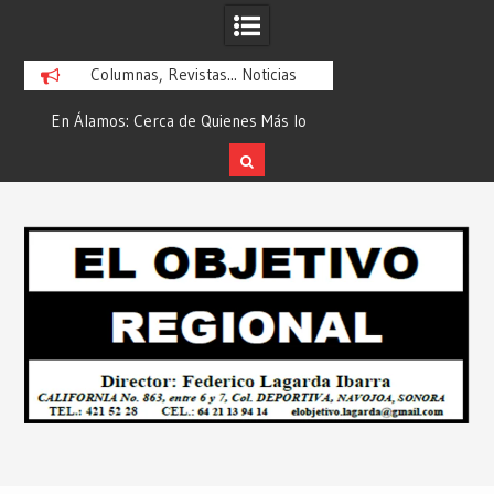
Columnas, Revistas... Noticias
En Álamos: Cerca de Quienes Más lo
Es María Rosario Es
ad
Necesitan… Desde: Redacción “El
Ganadora del A
Objetivo Regional”.
ATTITUDE de “GAN
Skip
2026”… Desde: Reda
to
Regio
content