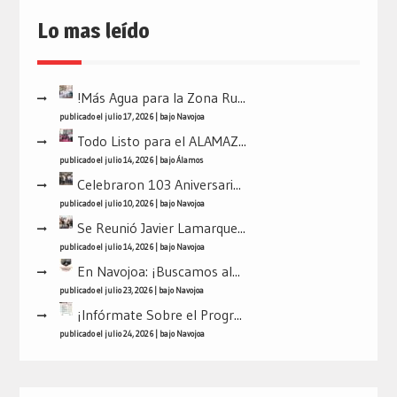
Lo mas leído
!Más Agua para la Zona Ru...
publicado el julio 17, 2026
|
bajo
Navojoa
Todo Listo para el ALAMAZ...
publicado el julio 14, 2026
|
bajo
Álamos
Celebraron 103 Aniversari...
publicado el julio 10, 2026
|
bajo
Navojoa
Se Reunió Javier Lamarque...
publicado el julio 14, 2026
|
bajo
Navojoa
En Navojoa: ¡Buscamos al...
publicado el julio 23, 2026
|
bajo
Navojoa
¡Infórmate Sobre el Progr...
publicado el julio 24, 2026
|
bajo
Navojoa