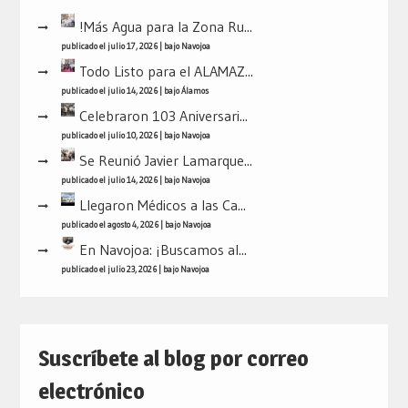
!Más Agua para la Zona Ru...
publicado el julio 17, 2026
|
bajo
Navojoa
Todo Listo para el ALAMAZ...
publicado el julio 14, 2026
|
bajo
Álamos
Celebraron 103 Aniversari...
publicado el julio 10, 2026
|
bajo
Navojoa
Se Reunió Javier Lamarque...
publicado el julio 14, 2026
|
bajo
Navojoa
Llegaron Médicos a las Ca...
publicado el agosto 4, 2026
|
bajo
Navojoa
En Navojoa: ¡Buscamos al...
publicado el julio 23, 2026
|
bajo
Navojoa
Suscríbete al blog por correo
electrónico