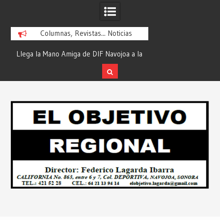
Columnas, Revistas... Noticias
ra
Llega la Mano Amiga de DIF Navojoa a la
¡En Etchojoa es Mom
y
Ampliación Beltrones con la Feria de
la Salud de Nuestra
Servicios… Desde: Redacción “El
Redacción “El Obj
Skip
l
Objetivo Regional”.
to
content