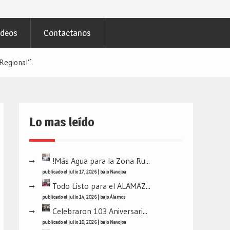
ideos
Contactanos
egional”.
Lo mas leído
!Más Agua para la Zona Ru...
publicado el julio 17, 2026
|
bajo
Navojoa
Todo Listo para el ALAMAZ...
publicado el julio 14, 2026
|
bajo
Álamos
Celebraron 103 Aniversari...
publicado el julio 10, 2026
|
bajo
Navojoa