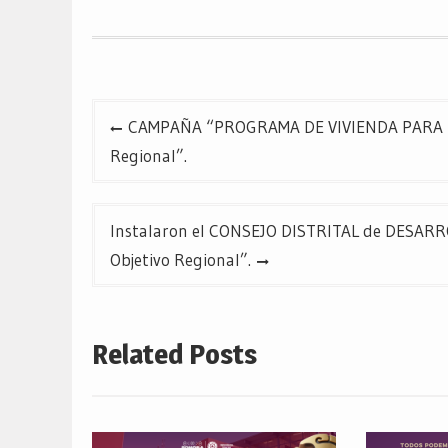
abre
abre
abre
en
en
en
una
una
una
ventana
ventana
ventana
nueva)
nueva)
nueva)
Navegación
CAMPAÑA “PROGRAMA DE VIVIENDA PARA EL 
de
Regional”.
entradas
Instalaron el CONSEJO DISTRITAL de DESAR
Objetivo Regional”.
Related Posts