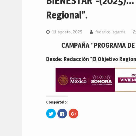
BIENESTAR”-(2025)… D
Regional”.
11 agosto, 2025
federico lagarda
CAMPAÑA “PROGRAMA DE V
Desde: Redacción “El Objetivo Region
Compártelo:
Haz
Haz
Haz
clic
clic
clic
para
para
para
compartir
compartir
compartir
en
en
en
Twitter
Facebook
Google+
(Se
(Se
(Se