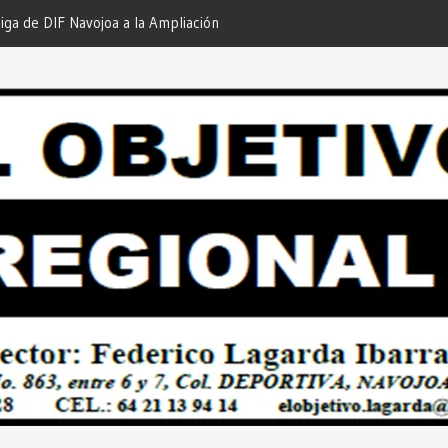
iga de DIF Navojoa a la Ampliación
¡En Etchojoa es Momento de
 Feria de Servicios… Desde: Redacción
Nuestras Familias!… Desde: 
onal”.
Regional”.