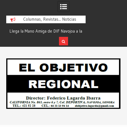
Columnas, Revistas... Noticias
ra
Llega la Mano Amiga de DIF Navojoa a la
¡En Etchojoa es Mom
y
Ampliación Beltrones con la Feria de
la Salud de Nuestra
Servicios… Desde: Redacción “El
Redacción “El Obj
Skip
l
Objetivo Regional”.
to
content