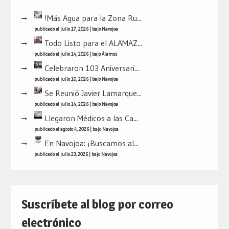
!Más Agua para la Zona Ru...
publicado el julio 17, 2026
|
bajo
Navojoa
Todo Listo para el ALAMAZ...
publicado el julio 14, 2026
|
bajo
Álamos
Celebraron 103 Aniversari...
publicado el julio 10, 2026
|
bajo
Navojoa
Se Reunió Javier Lamarque...
publicado el julio 14, 2026
|
bajo
Navojoa
Llegaron Médicos a las Ca...
publicado el agosto 4, 2026
|
bajo
Navojoa
En Navojoa: ¡Buscamos al...
publicado el julio 23, 2026
|
bajo
Navojoa
Suscríbete al blog por correo
electrónico