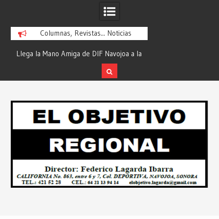
Columnas, Revistas... Noticias
ra
Llega la Mano Amiga de DIF Navojoa a la
¡En Etchojoa es Mom
y
Ampliación Beltrones con la Feria de
la Salud de Nuestra
Servicios… Desde: Redacción “El
Redacción “El Obj
Skip
l
Objetivo Regional”.
to
content