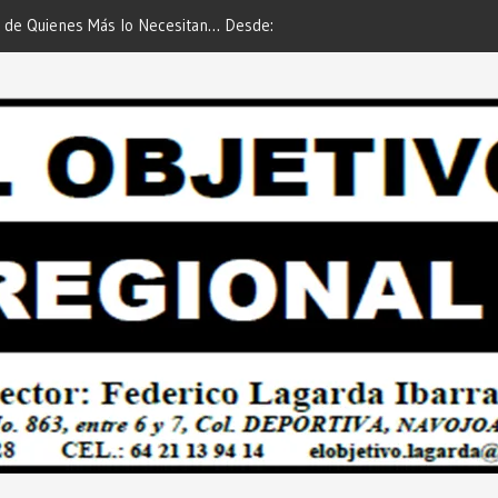
 de Quienes Más lo Necesitan… Desde:
Es María Rosario Esquer la
etivo Regional”.
AUTOMÓVIL DODGE ATTIT
PREDIAL 2026”… Desde: Red
Regional”.