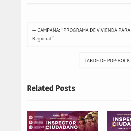
una
una
una
ventana
ventana
ventana
nueva)
nueva)
nueva)
Navegación
CAMPAÑA: “PROGRAMA DE VIVIENDA PARA EL
de
Regional”.
entradas
TARDE DE POP-ROCK E
Related Posts