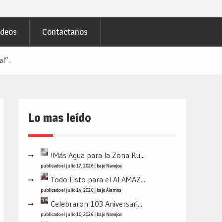
ideos
Contactanos
l”.
Lo mas leído
!Más Agua para la Zona Ru...
publicado el julio 17, 2026
|
bajo
Navojoa
Todo Listo para el ALAMAZ...
publicado el julio 14, 2026
|
bajo
Álamos
Celebraron 103 Aniversari...
publicado el julio 10, 2026
|
bajo
Navojoa