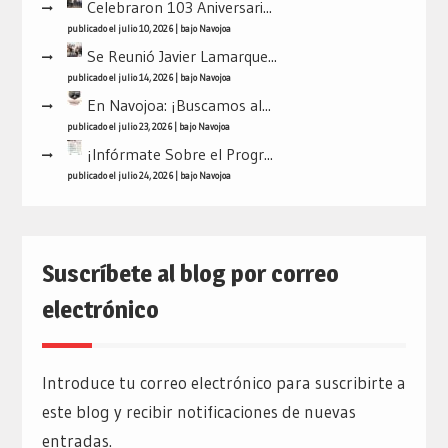
Celebraron 103 Aniversari...
publicado el julio 10, 2026
|
bajo
Navojoa
Se Reunió Javier Lamarque...
publicado el julio 14, 2026
|
bajo
Navojoa
En Navojoa: ¡Buscamos al...
publicado el julio 23, 2026
|
bajo
Navojoa
¡Infórmate Sobre el Progr...
publicado el julio 24, 2026
|
bajo
Navojoa
Suscríbete al blog por correo
electrónico
Introduce tu correo electrónico para suscribirte a
este blog y recibir notificaciones de nuevas
entradas.