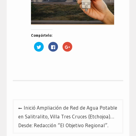
Compártelo:
Haz
Haz
Haz
clic
clic
clic
para
para
para
compartir
compartir
compartir
en
en
en
Twitter
Facebook
Google+
(Se
(Se
(Se
abre
abre
abre
en
en
en
una
una
una
ventana
ventana
ventana
nueva)
nueva)
nueva)
Navegación
Inició Ampliación de Red de Agua Potable
de
en Salitralito, Villa Tres Cruces (Etchojoa)…
entradas
Desde: Redacción “El Objetivo Regional”.