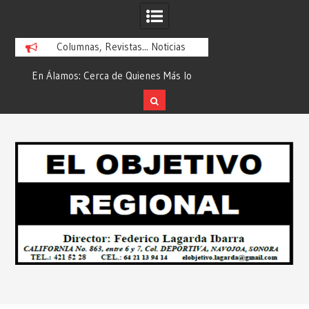
Columnas, Revistas... Noticias
En Álamos: Cerca de Quienes Más lo
Es María Rosario Es
ad
Necesitan… Desde: Redacción “El
Ganadora del A
Objetivo Regional”.
ATTITUDE de “GAN
Skip
2026”… Desde: Reda
to
Regio
content