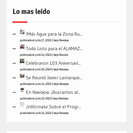
Lo mas leído
!Más Agua para la Zona Ru...
publicado el julio 17, 2026
|
bajo
Navojoa
Todo Listo para el ALAMAZ...
publicado el julio 14, 2026
|
bajo
Álamos
Celebraron 103 Aniversari...
publicado el julio 10, 2026
|
bajo
Navojoa
Se Reunió Javier Lamarque...
publicado el julio 14, 2026
|
bajo
Navojoa
En Navojoa: ¡Buscamos al...
publicado el julio 23, 2026
|
bajo
Navojoa
¡Infórmate Sobre el Progr...
publicado el julio 24, 2026
|
bajo
Navojoa