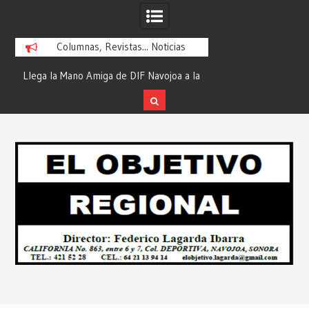
Columnas, Revistas... Noticias
ra
Llega la Mano Amiga de DIF Navojoa a la
¡En Etchojoa es Mom
y
Ampliación Beltrones con la Feria de
la Salud de Nuestra
Servicios… Desde: Redacción “El
Redacción “El Obj
Skip
l
Objetivo Regional”.
to
content