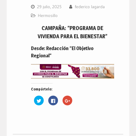
29 julio, 2025
federico lagarda
Hermosillo
CAMPAÑA: “PROGRAMA DE
VIVIENDA PARA EL BIENESTAR”
Desde: Redacción “El Objetivo
Regional”
Compártelo:
Haz
Haz
Haz
clic
clic
clic
para
para
para
compartir
compartir
compartir
en
en
en
Twitter
Facebook
Google+
(Se
(Se
(Se
abre
abre
abre
en
en
en
una
una
una
ventana
ventana
ventana