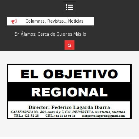
Columnas, Revistas... Noticias
En Álamos: Cerca de Quienes Más lo
Es María Rosario Es
ad
Necesitan… Desde: Redacción “El
Ganadora del A
Objetivo Regional”.
ATTITUDE de “GAN
Skip
2026”… Desde: Reda
to
Regio
content