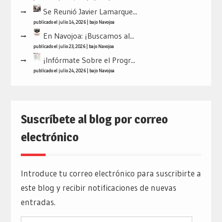
Se Reunió Javier Lamarque...
publicado el julio 14, 2026
|
bajo
Navojoa
En Navojoa: ¡Buscamos al...
publicado el julio 23, 2026
|
bajo
Navojoa
¡Infórmate Sobre el Progr...
publicado el julio 24, 2026
|
bajo
Navojoa
Suscríbete al blog por correo
electrónico
Introduce tu correo electrónico para suscribirte a
este blog y recibir notificaciones de nuevas
entradas.