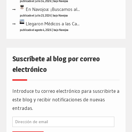
publicado el julio 14, 2026
|
bajo
Navojoa
En Navojoa: ¡Buscamos al...
publicado el julio 23, 2026
|
bajo
Navojoa
Llegaron Médicos a las Ca...
publicado el agosto 4, 2026
|
bajo
Navojoa
Suscríbete al blog por correo
electrónico
Introduce tu correo electrónico para suscribirte a
este blog y recibir notificaciones de nuevas
entradas.
Dirección
de