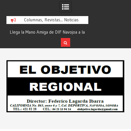
Columnas, Revistas... Noticias
ra
Llega la Mano Amiga de DIF Navojoa a la
¡En Etchojoa es Mom
y
Ampliación Beltrones con la Feria de
la Salud de Nuestra
Servicios… Desde: Redacción “El
Redacción “El Obj
Skip
l
Objetivo Regional”.
to
content