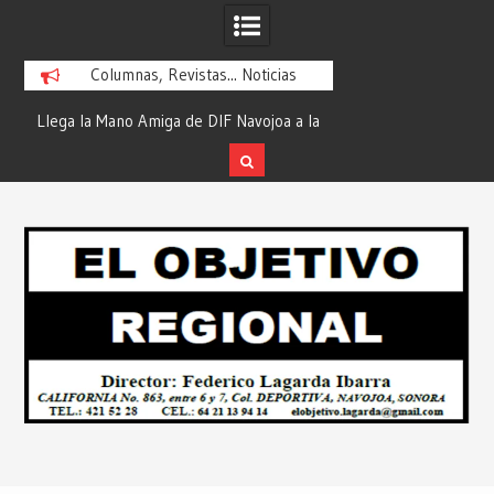
Columnas, Revistas... Noticias
ra
Llega la Mano Amiga de DIF Navojoa a la
¡En Etchojoa es Mom
y
Ampliación Beltrones con la Feria de
la Salud de Nuestra
Servicios… Desde: Redacción “El
Redacción “El Obj
Skip
l
Objetivo Regional”.
to
content