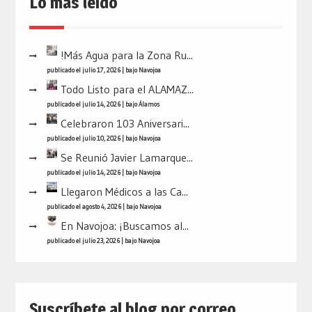
Lo mas leído
!Más Agua para la Zona Ru...
publicado el julio 17, 2026
|
bajo
Navojoa
Todo Listo para el ALAMAZ...
publicado el julio 14, 2026
|
bajo
Álamos
Celebraron 103 Aniversari...
publicado el julio 10, 2026
|
bajo
Navojoa
Se Reunió Javier Lamarque...
publicado el julio 14, 2026
|
bajo
Navojoa
Llegaron Médicos a las Ca...
publicado el agosto 4, 2026
|
bajo
Navojoa
En Navojoa: ¡Buscamos al...
publicado el julio 23, 2026
|
bajo
Navojoa
Suscríbete al blog por correo