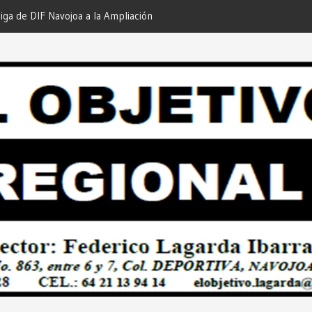
Momento de Actuar por la Salud de
“Compromiso Cumplido con l
s!… Desde: Redacción “El Objetivo
Desde: Redacción “El Objeti