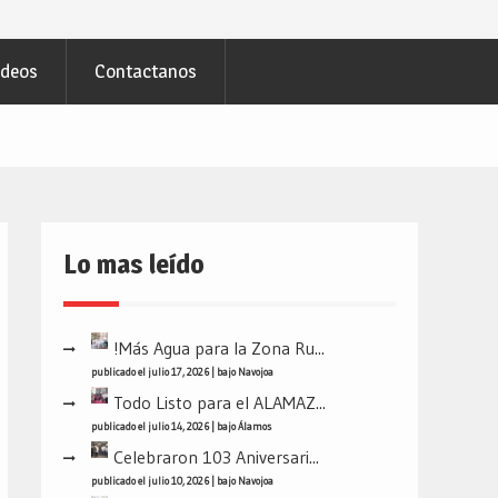
ideos
Contactanos
Lo mas leído
!Más Agua para la Zona Ru...
publicado el julio 17, 2026
|
bajo
Navojoa
Todo Listo para el ALAMAZ...
publicado el julio 14, 2026
|
bajo
Álamos
Celebraron 103 Aniversari...
publicado el julio 10, 2026
|
bajo
Navojoa