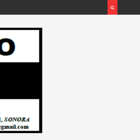
as Familias de Huicochic”…
Llegaron Médicos a las Casas de Salud
vo Regional”.
Navojoa… Desde: Redacción “El Objeti