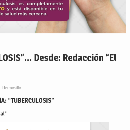
SIS”… Desde: Redacción “El
Hermosillo
A: “TUBERCULOSIS”
al”