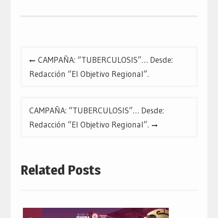
abre
abre
abre
en
en
en
una
una
una
ventana
ventana
ventana
nueva)
nueva)
nueva)
Navegación
CAMPAÑA: “TUBERCULOSIS”… Desde:
de
Redacción “El Objetivo Regional”.
entradas
CAMPAÑA: “TUBERCULOSIS”… Desde:
Redacción “El Objetivo Regional”.
Related Posts