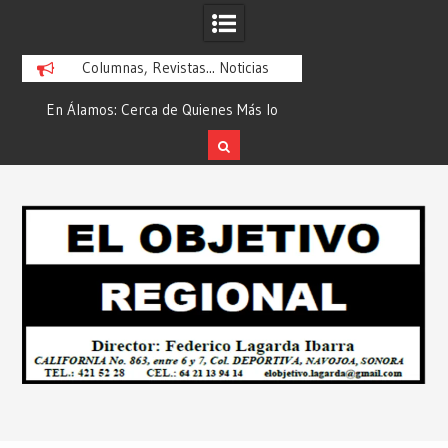
Columnas, Revistas... Noticias
En Álamos: Cerca de Quienes Más lo
Es María Rosario Es
ad
Necesitan… Desde: Redacción “El
Ganadora del A
Objetivo Regional”.
ATTITUDE de “GAN
Skip
2026”… Desde: Reda
to
Regio
content