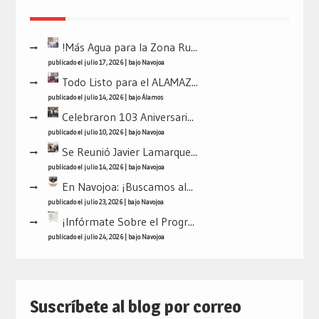
!Más Agua para la Zona Ru...
publicado el julio 17, 2026
|
bajo
Navojoa
Todo Listo para el ALAMAZ...
publicado el julio 14, 2026
|
bajo
Álamos
Celebraron 103 Aniversari...
publicado el julio 10, 2026
|
bajo
Navojoa
Se Reunió Javier Lamarque...
publicado el julio 14, 2026
|
bajo
Navojoa
En Navojoa: ¡Buscamos al...
publicado el julio 23, 2026
|
bajo
Navojoa
¡Infórmate Sobre el Progr...
publicado el julio 24, 2026
|
bajo
Navojoa
Suscríbete al blog por correo