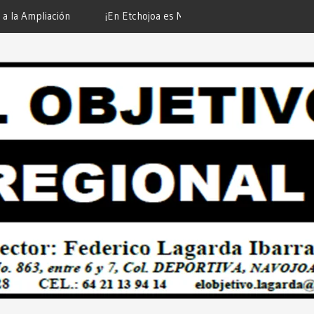
Momento de Actuar por la Salud de
“Compromiso Cumplido con l
s!… Desde: Redacción “El Objetivo
Desde: Redacción “El Objeti