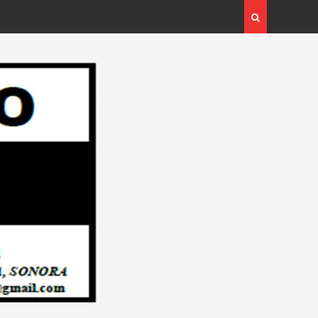
as Familias de Huicochic”…
Llegaron Médicos a las Casas de Salud
vo Regional”.
Navojoa… Desde: Redacción “El Objeti