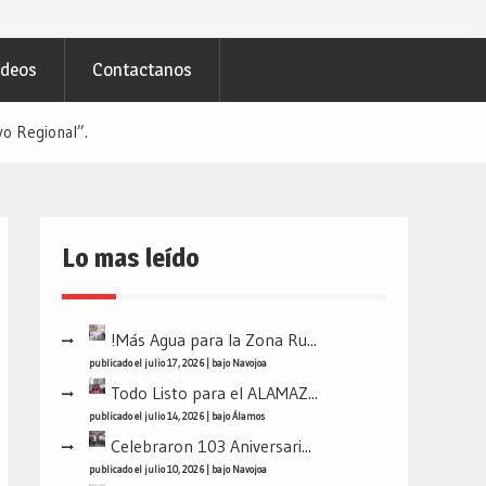
ideos
Contactanos
 Regional”.
Lo mas leído
!Más Agua para la Zona Ru...
publicado el julio 17, 2026
|
bajo
Navojoa
Todo Listo para el ALAMAZ...
publicado el julio 14, 2026
|
bajo
Álamos
Celebraron 103 Aniversari...
publicado el julio 10, 2026
|
bajo
Navojoa