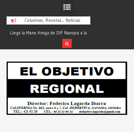
Columnas, Revistas... Noticias
ra
Llega la Mano Amiga de DIF Navojoa a la
¡En Etchojoa es Mom
y
Ampliación Beltrones con la Feria de
la Salud de Nuestra
Servicios… Desde: Redacción “El
Redacción “El Obj
Skip
l
Objetivo Regional”.
to
content