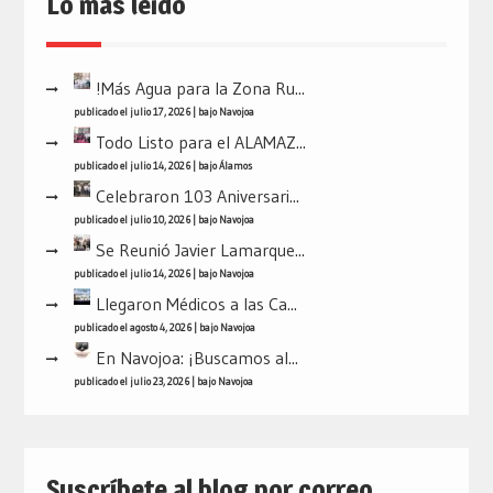
Lo mas leído
!Más Agua para la Zona Ru...
publicado el julio 17, 2026
|
bajo
Navojoa
Todo Listo para el ALAMAZ...
publicado el julio 14, 2026
|
bajo
Álamos
Celebraron 103 Aniversari...
publicado el julio 10, 2026
|
bajo
Navojoa
Se Reunió Javier Lamarque...
publicado el julio 14, 2026
|
bajo
Navojoa
Llegaron Médicos a las Ca...
publicado el agosto 4, 2026
|
bajo
Navojoa
En Navojoa: ¡Buscamos al...
publicado el julio 23, 2026
|
bajo
Navojoa
Suscríbete al blog por correo