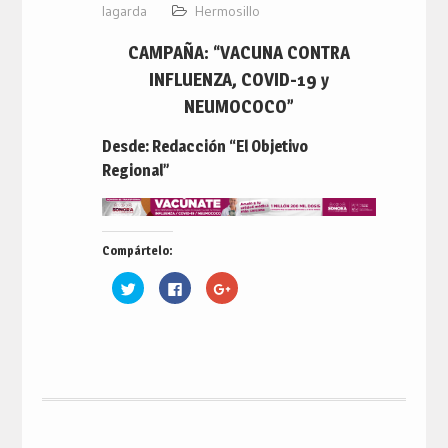
lagarda
Hermosillo
CAMPAÑA: “VACUNA CONTRA
INFLUENZA, COVID-19 y
NEUMOCOCO”
Desde: Redacción “El Objetivo
Regional”
Compártelo:
Haz
Haz
Haz
clic
clic
clic
para
para
para
compartir
compartir
compartir
en
en
en
Twitter
Facebook
Google+
(Se
(Se
(Se
abre
abre
abre
en
en
en
una
una
una
ventana
ventana
ventana
nueva)
nueva)
nueva)