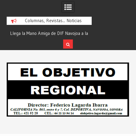
Columnas, Revistas... Noticias
ra
Llega la Mano Amiga de DIF Navojoa a la
¡En Etchojoa es Mom
y
Ampliación Beltrones con la Feria de
la Salud de Nuestra
Servicios… Desde: Redacción “El
Redacción “El Obj
Skip
l
Objetivo Regional”.
to
content