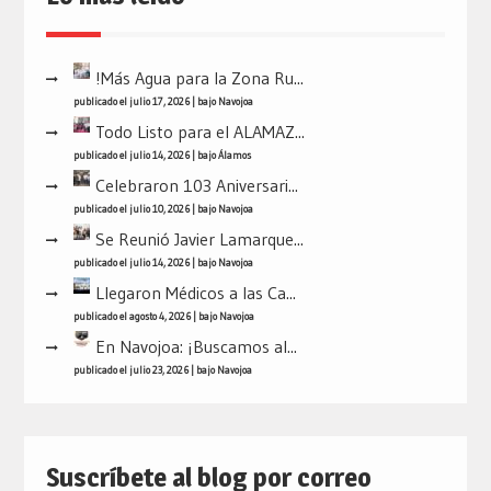
!Más Agua para la Zona Ru...
publicado el julio 17, 2026
|
bajo
Navojoa
Todo Listo para el ALAMAZ...
publicado el julio 14, 2026
|
bajo
Álamos
Celebraron 103 Aniversari...
publicado el julio 10, 2026
|
bajo
Navojoa
Se Reunió Javier Lamarque...
publicado el julio 14, 2026
|
bajo
Navojoa
Llegaron Médicos a las Ca...
publicado el agosto 4, 2026
|
bajo
Navojoa
En Navojoa: ¡Buscamos al...
publicado el julio 23, 2026
|
bajo
Navojoa
Suscríbete al blog por correo